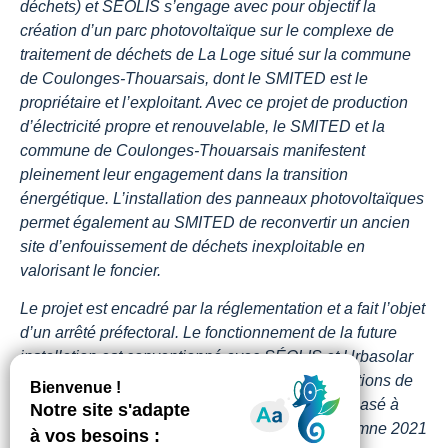
déchets) et SÉOLIS s’engage avec pour objectif la
création d’un parc photovoltaïque sur le complexe de
traitement de déchets de La Loge situé sur la commune
de Coulonges-Thouarsais, dont le SMITED est le
propriétaire et l’exploitant. Avec ce projet de production
d’électricité propre et renouvelable, le SMITED et la
commune de Coulonges-Thouarsais manifestent
pleinement leur engagement dans la transition
énergétique. L’installation des panneaux photovoltaïques
permet également au SMITED de reconvertir un ancien
site d’enfouissement de déchets inexploitable en
valorisant le foncier.
Le projet est encadré par la réglementation et a fait l’objet
d’un arrêté préfectoral. Le fonctionnement de la future
installation est conventionné avec SÉOLIS et Urbasolar
(développeur, installateur et exploitant d’installations de
production d’électricité d’origine renouvelable, basé à
Montpellier). Les travaux ont démarré dès l’automne 2021