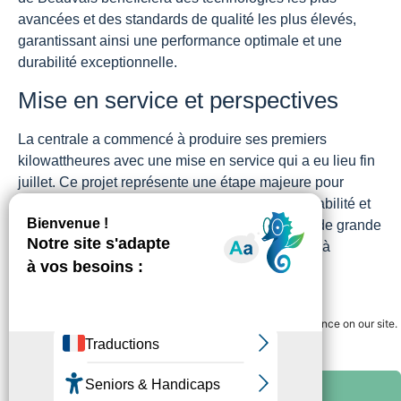
avancées et des standards de qualité les plus élevés,
garantissant ainsi une performance optimale et une
durabilité exceptionnelle.
Mise en service et perspectives
La centrale a commencé à produire ses premiers
kilowattheures avec une mise en service qui a eu lieu fin
juillet. Ce projet représente une étape majeure pour
Urbasolar et ses partenaires, démontrant la faisabilité et
les bénéfices des installations photovoltaïques de grande
envergure sur toiture. Il ouvre également la voie à
d’autres projets similaires, contribuant ainsi à la
Gérer le consentement
croissance du secteur des énergies renouvelables en
France et à l’échelle mondiale.
We use cookies to guarantee you the best navigation experience on our site.
You can accept "ok" or refuse "no" at any time.
Crédit Photo : Urbasolar
All cookies