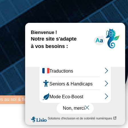
s au sol & flottantes
,
Evènements