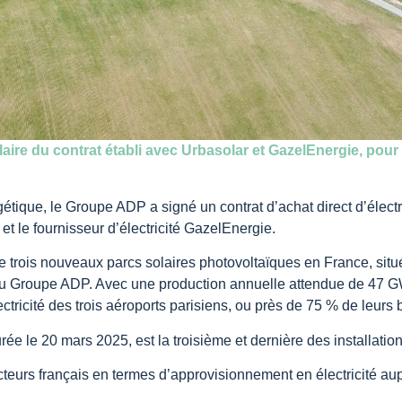
laire du contrat établi avec Urbasolar et GazelEnergie, po
étique, le Groupe ADP a signé un contrat d’achat direct d’élect
et le fournisseur d’électricité GazelEnergie.
de trois nouveaux parcs solaires photovoltaïques en France, sit
u Groupe ADP. Avec une production annuelle attendue de 47 GW
tricité des trois aéroports parisiens, ou près de 75 % de leurs 
ée le 20 mars 2025, est la troisième et dernière des installatio
teurs français en termes d’approvisionnement en électricité aup