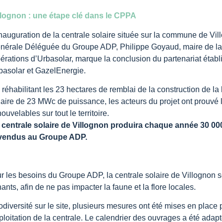
llognon : une étape clé dans le CPPA
inauguration de la centrale solaire située sur la commune de Vil
nérale Déléguée du Groupe ADP, Philippe Goyaud, maire de la 
érations d’Urbasolar, marque la conclusion du partenariat étab
basolar et GazelEnergie.
 réhabilitant les 23 hectares de remblai de la construction de l
laire de 23 MWc de puissance, les acteurs du projet ont prouvé
ouvelables sur tout le territoire.
 centrale solaire de Villognon produira chaque année 30 00
vendus au Groupe ADP.
ur les besoins du Groupe ADP, la centrale solaire de Villognon
nts, afin de ne pas impacter la faune et la flore locales.
diversité sur le site, plusieurs mesures ont été mises en place 
ploitation de la centrale. Le calendrier des ouvrages a été ada