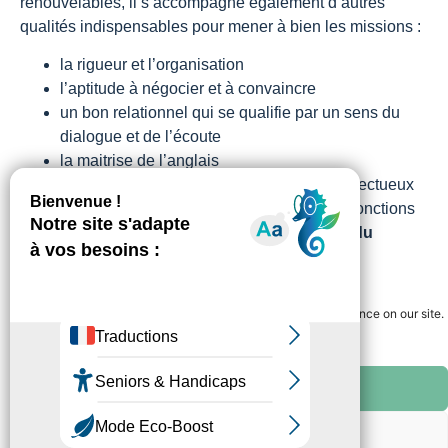
renouvelables, il s’accompagne également d’autres
qualités indispensables pour mener à bien les missions :
la rigueur et l’organisation
l’aptitude à négocier et à convaincre
un bon relationnel qui se qualifie par un sens du
dialogue et de l’écoute
la maitrise de l’anglais
un comportement éco-responsable et respectueux
de l’environnement dans le cadre de ses fonctions
Sa capacité d’analyse et sa compréhension du
besoin sont également des atouts qui lui permettent
Gérer le consentement
d’anticiper les situations pour mieux y répondre.
We use cookies to guarantee you the best navigation experience on our site.
You can accept "ok" or refuse "no" at any time.
All cookies
Nos autres
Refuser