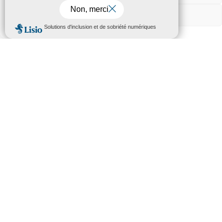
métiers
Voir les préférences
Contactez-nous
Chef(fe) de Projets
Construction
Il/Elle a pour mission de superviser
l’ensemble des étapes liées à la construction
d’un projet photovoltaïque.